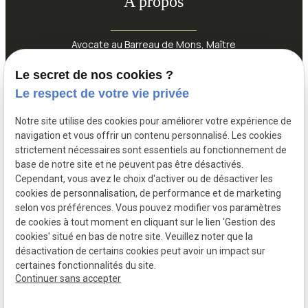
A propos
Avocate au Barreau de Mons, Maître
Annabelle Lallouette est spécialisée en droit
Le secret de nos cookies ?
de la famille et intervient également en droit
Le respect de votre vie privée
pénal, civil et de la circulation. Situé près de
l’hôpital Saint Joseph, son cabinet vous
Notre site utilise des cookies pour améliorer votre expérience de
navigation et vous offrir un contenu personnalisé. Les cookies
accompagne avec écoute, rigueur et
strictement nécessaires sont essentiels au fonctionnement de
expertise pour défendre vos droits.
base de notre site et ne peuvent pas être désactivés.
Cependant, vous avez le choix d'activer ou de désactiver les
cookies de personnalisation, de performance et de marketing
selon vos préférences. Vous pouvez modifier vos paramètres
de cookies à tout moment en cliquant sur le lien 'Gestion des
cookies' situé en bas de notre site. Veuillez noter que la
désactivation de certains cookies peut avoir un impact sur
certaines fonctionnalités du site.
Continuer sans accepter
TVA Intracommunautaire :
897293946