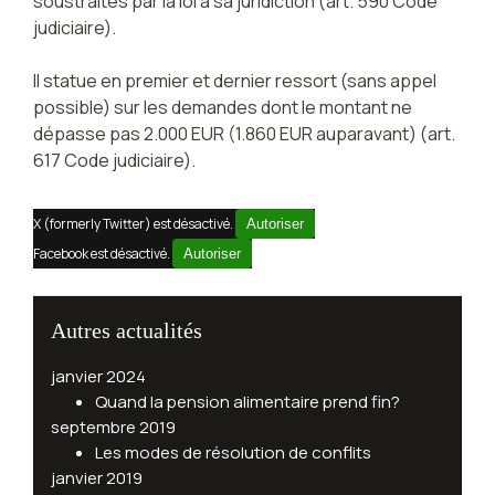
soustraites par la loi à sa juridiction (art. 590 Code
judiciaire).
Il statue en premier et dernier ressort (sans appel
possible) sur les demandes dont le montant ne
dépasse pas 2.000 EUR (1.860 EUR auparavant) (art.
617 Code judiciaire).
X (formerly Twitter) est désactivé.
Autoriser
Facebook est désactivé.
Autoriser
Autres actualités
janvier 2024
Quand la pension alimentaire prend fin?
septembre 2019
Les modes de résolution de conflits
janvier 2019