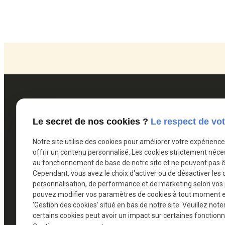
Coordonnées
Le secret de nos cookies ?
Le respect de vot
Notre site utilise des cookies pour améliorer votre expérienc
a.lallouette@avocat.be
offrir un contenu personnalisé. Les cookies strictement néce
au fonctionnement de base de notre site et ne peuvent pas ê
Rue des Archers 2A
Cependant, vous avez le choix d'activer ou de désactiver les 
7000 MONS
personnalisation, de performance et de marketing selon vos
pouvez modifier vos paramètres de cookies à tout moment en 
'Gestion des cookies' situé en bas de notre site. Veuillez note
065/33.94.78
certains cookies peut avoir un impact sur certaines fonctionna