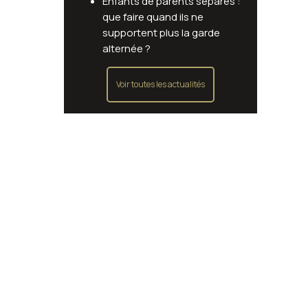
Enfants de parents séparés :
que faire quand ils ne
supportent plus la garde
alternée ?
Voir toutes les actualités