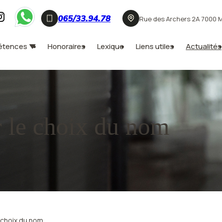
065/33.94.78
Rue des Archers 2A
7000 
étences
Honoraires
Lexique
Liens utiles
Actualités
r le choix du nom
e choix du nom